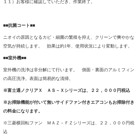
１１）お客様に確認していただき、作業終了。
■■
抗菌コート
■■
ニオイの原因となるカビ・細菌の繁殖を抑え、クリーンで爽やかな
空気が持続します。 効果は約1年、使用状況により変動します。
■■
室外機■■
室外機の洗浄は非分解にて行います。 側面・裏面のアルミフィン
の高圧洗浄。表面は簡易的な清掃。
※富士通ノクリアＸ ＡＳ－Ｘシリーズは、２２，０００円税込
※お掃除機能が付いて無いサイドファン付きエアコンもお掃除付き
の料金になります。
※三菱横回転ファン ＭＡＺ－ＦＺシリーズは、２２，０００円税
込