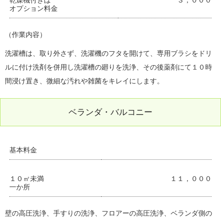
乾燥機付きは
３，０００
オプション料金
（作業内容）
洗濯槽は、取り外さず、洗濯機のフタを開けて、専用ブラシをドリ
ルに付け洗剤を併用し洗濯槽の廻りを洗浄、その後薬剤にて１０時
間浸け置き、微細な汚れや雑菌をキレイにします。
ベランダ・バルコニー
基本料金
１０㎡未満
１１，０００
一か所
壁の高圧洗浄、手すりの洗浄、フロアーの高圧洗浄、ベランダ側の