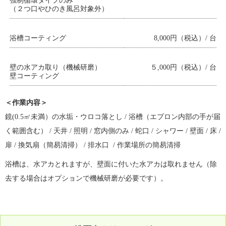
強制循環タイプのみ
（２つ口やひのき風呂対象外）
浴槽コーティング
8,000円（税込）/ 台
壁の水アカ取り（機械研磨）
５,000円（税込）/ 台
壁コーティング
＜作業内容＞
鏡(0.5㎡未満）の水垢・ウロコ落とし / 浴槽（エプロン内部の手が届
く範囲含む） / 天井 / 照明 / 窓内側のみ / 蛇口 / シャワー / 壁面 / 床 /
扉 / 換気扇（簡易清掃） / 排水口 / 作業場所の簡易清掃
浴槽は、水アカとれますが、壁面に付いた水アカは取れません（除
去する場合はオプションで機械研磨が必要です）。